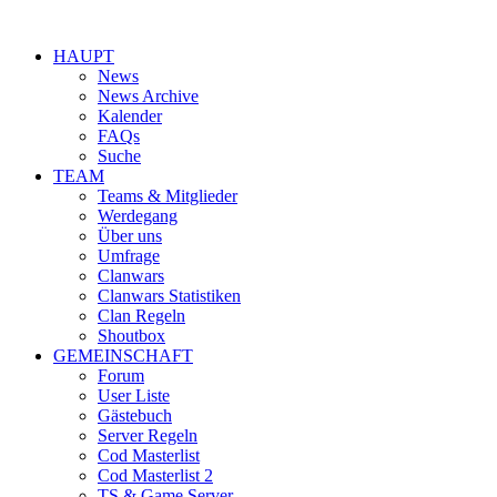
HAUPT
News
News Archive
Kalender
FAQs
Suche
TEAM
Teams & Mitglieder
Werdegang
Über uns
Umfrage
Clanwars
Clanwars Statistiken
Clan Regeln
Shoutbox
GEMEINSCHAFT
Forum
User Liste
Gästebuch
Server Regeln
Cod Masterlist
Cod Masterlist 2
TS & Game Server