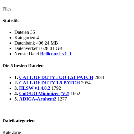
Files
Statistik
Dateien
35
Kategorien
4
Datenbank
406.24 MB
Datenverkehr
628.01 GB
Neuste Datei
Bellicourt_v1_1
Die 5 besten Dateien
1.
CALL OF DUTY : UO 1.51 PATCH
2883
2.
CALL OF DUTY 1.5 PATCH
2054
3.
HLSW v1.4.0.2
1792
4.
CoD/UO Minimizer (V2)
1662
5.
ADIGA-Arnhem2
1277
Dateikategorien
Kategorie