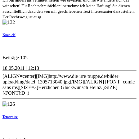
Ich bin anders als vermutet, selten wie erwarten, und nie wie andere sich das
wünschen! Für Rechtschreibfehler übernehme ich keine Haftung! Sie dienen
ausschließlich dazu den von mir geschriebenen Text interessanter darzustellen.
Der Rechtsweg ist ausg
Kuze-eN
Beiträge 105
18.05.2011 | 12:13
[ALIGN=center][IMG]http://www.die-irre-truppe.de/bilder-
upload/img/datei_1305713040.jpg[/IMG][/ALIGN] [FONT=comic
sans ms][SIZE=3]Herzlichen Glückwunsch Heinz.[/SIZE]
[/FONT]:D ;)
Temeraire