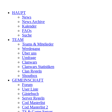
HAUPT
News
News Archive
Kalender
FAQs
Suche
TEAM
Teams & Mitglieder
Werdegang
Über uns
Umfrage
Clanwars
Clanwars Statistiken
Clan Regeln
Shoutbox
GEMEINSCHAFT
Forum
User Liste
Gästebuch
Server Regeln
Cod Masterlist
Cod Masterlist 2
TS & Game Server