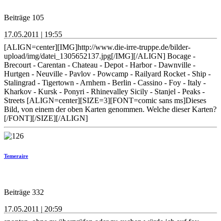
Beiträge 105
17.05.2011 | 19:55
[ALIGN=center][IMG]http://www.die-irre-truppe.de/bilder-
upload/img/datei_1305652137.jpg[/IMG][/ALIGN] Bocage -
Brecourt - Carentan - Chateau - Depot - Harbor - Dawnville -
Hurtgen - Neuville - Pavlov - Powcamp - Railyard Rocket - Ship -
Stalingrad - Tigertown - Arnhem - Berlin - Cassino - Foy - Italy -
Kharkov - Kursk - Ponyri - Rhinevalley Sicily - Stanjel - Peaks -
Streets [ALIGN=center][SIZE=3][FONT=comic sans ms]Dieses
Bild, von einem der oben Karten genommen. Welche dieser Karten?
[/FONT][/SIZE][/ALIGN]
Temeraire
Beiträge 332
17.05.2011 | 20:59