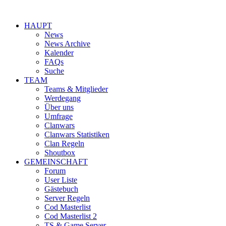
HAUPT
News
News Archive
Kalender
FAQs
Suche
TEAM
Teams & Mitglieder
Werdegang
Über uns
Umfrage
Clanwars
Clanwars Statistiken
Clan Regeln
Shoutbox
GEMEINSCHAFT
Forum
User Liste
Gästebuch
Server Regeln
Cod Masterlist
Cod Masterlist 2
TS & Game Server