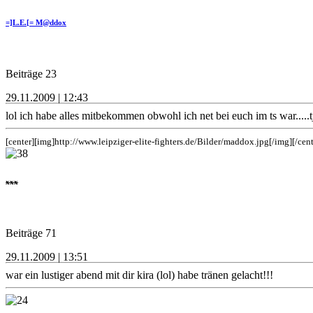
=]L.E.[= M@ddox
Beiträge 23
29.11.2009 | 12:43
lol ich habe alles mitbekommen obwohl ich net bei euch im ts war.....t
[center][img]http://www.leipziger-elite-fighters.de/Bilder/maddox.jpg[/img][/cent
xxx
Beiträge 71
29.11.2009 | 13:51
war ein lustiger abend mit dir kira (lol) habe tränen gelacht!!!