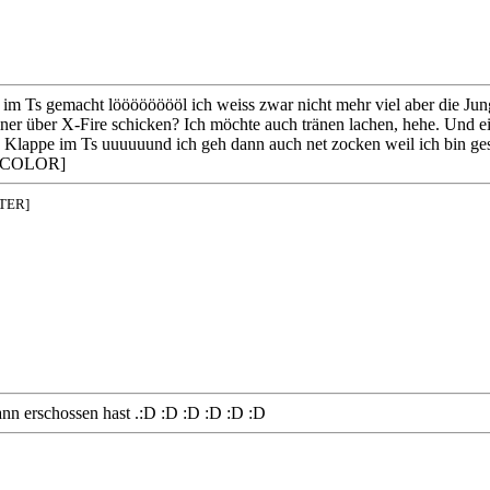
m Ts gemacht lööööööööl ich weiss zwar nicht mehr viel aber die Ju
 einer über X-Fire schicken? Ich möchte auch tränen lachen, hehe. Und 
 Klappe im Ts uuuuuund ich geh dann auch net zocken weil ich bin ges
e[/COLOR]
NTER]
ann erschossen hast .:D :D :D :D :D :D