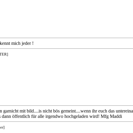
kennt mich jeder !
NTER]
n garnicht mit bild....is nicht bös gemeint....wenn ihr euch das unterein
s dann öffentlich für alle irgendwo hochgeladen wird! Mfg Maddi
er]