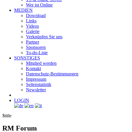
Wer ist Online
MEDIEN
Download
Links
Videos
Galerie
Verknüpfen Sie uns
Partner
Sponsoren
To-do-Liste
SONSTIGES
Mitglied werden
Kontakt
Datenschutz-Bestimmungen
Impressum
Seitenstatistik
Newsletter
LOGIN
$title
RM
Forum