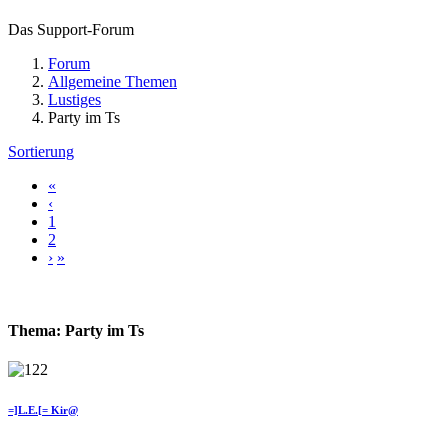
Das Support-Forum
Forum
Allgemeine Themen
Lustiges
Party im Ts
Sortierung
«
‹
1
2
›
»
Thema: Party im Ts
=]L.E.[= Kir@