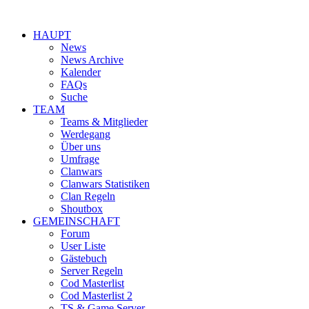
HAUPT
News
News Archive
Kalender
FAQs
Suche
TEAM
Teams & Mitglieder
Werdegang
Über uns
Umfrage
Clanwars
Clanwars Statistiken
Clan Regeln
Shoutbox
GEMEINSCHAFT
Forum
User Liste
Gästebuch
Server Regeln
Cod Masterlist
Cod Masterlist 2
TS & Game Server