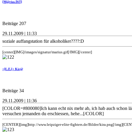
[M@rius.DiT]
Beiträge 207
29.11.2009 | 11:33
soziale auffangstation für alkoholiker????:D
[center][IMG]/images/signatur/marius.gif[/IMG][/center]
=]L.E.[= Kir@
Beiträge 34
29.11.2009 | 11:36
[COLOR=#800080]Ich kann echt nix mehr ab, ich hab auch schon lääää
versuchen jemanden du erschiessen, hehe...[/COLOR]
[CENTER][img]http://www.leipziger-elite-fighters.de/Bilder/kira.png[/img][CE