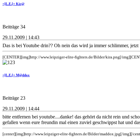
=]L.E.[= Kir@
Beiträge 34
29.11.2009 | 14:43
Das is bei Youtube drin?? Oh nein das wird ja immer schlimmer, jetzt 
[CENTER][img]http://www.leipziger-elite-fighters.de/Bilder/kira.png[/img][CE
=]L.E.[= M@ddox
Beiträge 23
29.11.2009 | 14:44
bitte entfernen bei youtube....danke! das gehört da nicht rein und scho
gefallen wenn eure freundin mal einen zuviel geschwippst hat und da
[center][img]http://www.leipziger-elite-fighters.de/Bilder/maddox.jpg[/img][/cent