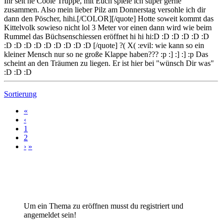
Ihr seit ne Coole Truppe, mit Euch spiele ich super gerne
zusammen. Also mein lieber Pilz am Donnerstag versohle ich dir
dann den Pöscher, hihi.[/COLOR][/quote] Hotte soweit kommt das
Kittelvolk sowieso nicht lol 3 Meter vor einen dann wird wie beim
Rummel das Büchsenschiessen eröffnet hi hi hi:D :D :D :D :D :D
:D :D :D :D :D :D :D :D :D [/quote] ?( X( :evil: wie kann so ein
kleiner Mensch nur so ne große Klappe haben??? :p :] :] :] :p Das
scheint an den Träumen zu liegen. Er ist hier bei "wünsch Dir was"
:D :D :D
Sortierung
«
‹
1
2
›
»
Um ein Thema zu eröffnen musst du registriert und
angemeldet sein!