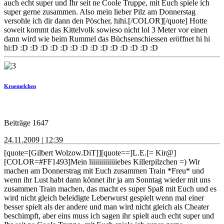
auch echt super und Ihr seit ne Coole Truppe, mit Euch spiele ich
super gerne zusammen. Also mein lieber Pilz am Donnerstag
versohle ich dir dann den Pöscher, hihi.[/COLOR][/quote] Hotte
soweit kommt das Kittelvolk sowieso nicht lol 3 Meter vor einen
dann wird wie beim Rummel das Büchsenschiessen eröffnet hi hi
hi:D :D :D :D :D :D :D :D :D :D :D :D :D :D :D
Kruemelchen
Beiträge 1647
24.11.2009 | 12:39
[quote=[Gilbert Wolzow.DiT]][quote==]L.E.[= Kir@]
[COLOR=#FF1493]Mein liiiiiiiiiiiiiebes Killerpilzchen =) Wir
machen am Donnerstrag mit Euch zusammen Train *Freu* und
wenn ihr Lust habt dann könnet ihr ja am Sonntag wieder mit uns
zusammen Train machen, das macht es super Spaß mit Euch und es
wird nicht gleich beleidigte Leberwurst gespielt wenn mal einer
besser spielt als der andere und man wird nicht gleich als Cheater
beschimpft, aber eins muss ich sagen ihr spielt auch echt super und