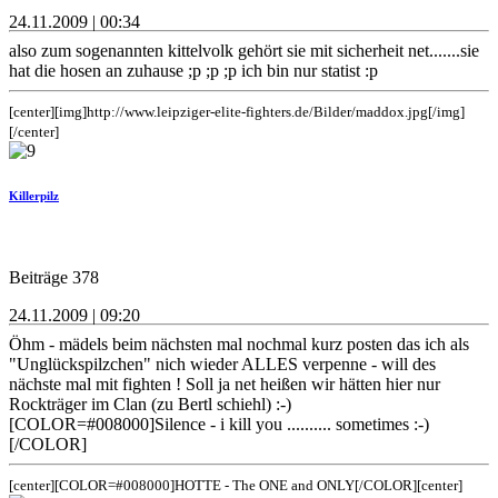
24.11.2009 | 00:34
also zum sogenannten kittelvolk gehört sie mit sicherheit net.......sie
hat die hosen an zuhause ;p ;p ;p ich bin nur statist :p
[center][img]http://www.leipziger-elite-fighters.de/Bilder/maddox.jpg[/img]
[/center]
Killerpilz
Beiträge 378
24.11.2009 | 09:20
Öhm - mädels beim nächsten mal nochmal kurz posten das ich als
"Unglückspilzchen" nich wieder ALLES verpenne - will des
nächste mal mit fighten ! Soll ja net heißen wir hätten hier nur
Rockträger im Clan (zu Bertl schiehl) :-)
[COLOR=#008000]Silence - i kill you .......... sometimes :-)
[/COLOR]
[center][COLOR=#008000]HOTTE - The ONE and ONLY[/COLOR][center]