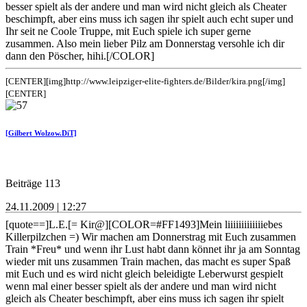
besser spielt als der andere und man wird nicht gleich als Cheater
beschimpft, aber eins muss ich sagen ihr spielt auch echt super und
Ihr seit ne Coole Truppe, mit Euch spiele ich super gerne
zusammen. Also mein lieber Pilz am Donnerstag versohle ich dir
dann den Pöscher, hihi.[/COLOR]
[CENTER][img]http://www.leipziger-elite-fighters.de/Bilder/kira.png[/img]
[CENTER]
[Gilbert Wolzow.DiT]
Beiträge 113
24.11.2009 | 12:27
[quote==]L.E.[= Kir@][COLOR=#FF1493]Mein liiiiiiiiiiiiiebes
Killerpilzchen =) Wir machen am Donnerstrag mit Euch zusammen
Train *Freu* und wenn ihr Lust habt dann könnet ihr ja am Sonntag
wieder mit uns zusammen Train machen, das macht es super Spaß
mit Euch und es wird nicht gleich beleidigte Leberwurst gespielt
wenn mal einer besser spielt als der andere und man wird nicht
gleich als Cheater beschimpft, aber eins muss ich sagen ihr spielt