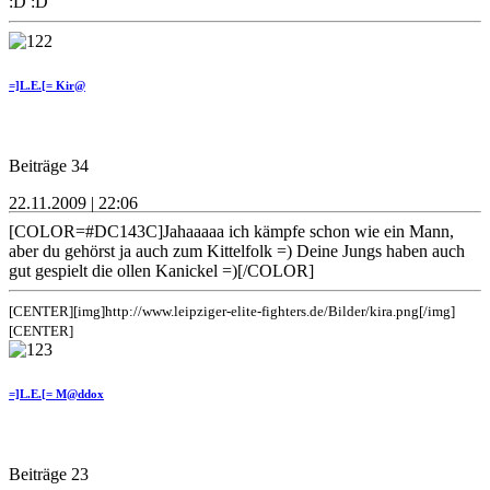
:D :D
=]L.E.[= Kir@
Beiträge 34
22.11.2009 | 22:06
[COLOR=#DC143C]Jahaaaaa ich kämpfe schon wie ein Mann,
aber du gehörst ja auch zum Kittelfolk =) Deine Jungs haben auch
gut gespielt die ollen Kanickel =)[/COLOR]
[CENTER][img]http://www.leipziger-elite-fighters.de/Bilder/kira.png[/img]
[CENTER]
=]L.E.[= M@ddox
Beiträge 23