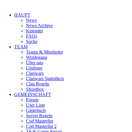
HAUPT
News
News Archive
Kalender
FAQs
Suche
TEAM
Teams & Mitglieder
Werdegang
Über uns
Umfrage
Clanwars
Clanwars Statistiken
Clan Regeln
Shoutbox
GEMEINSCHAFT
Forum
User Liste
Gästebuch
Server Regeln
Cod Masterlist
Cod Masterlist 2
TS & Game Server