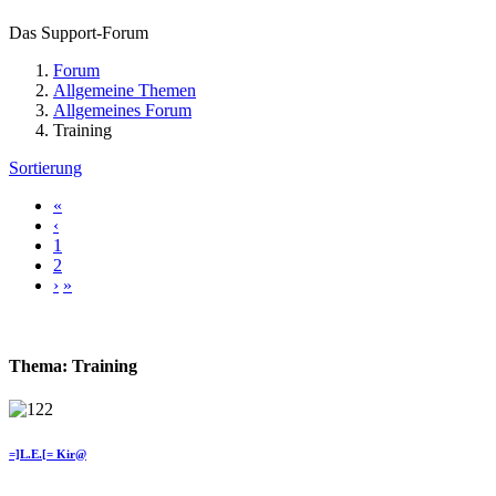
Das Support-Forum
Forum
Allgemeine Themen
Allgemeines Forum
Training
Sortierung
«
‹
1
2
›
»
Thema: Training
=]L.E.[= Kir@