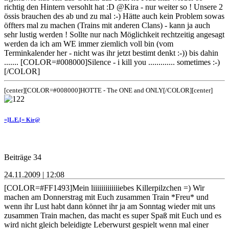
richtig den Hintern versohlt hat :D @Kira - nur weiter so ! Unsere 2
össis brauchen des ab und zu mal :-) Hätte auch kein Problem sowas
öffters mal zu machen (Trains mit anderen Clans) - kann ja auch
sehr lustig werden ! Sollte nur nach Möglichkeit rechtzeitig angesagt
werden da ich am WE immer ziemlich voll bin (vom
Terminkalender her - nicht was ihr jetzt bestimt denkt :-)) bis dahin
....... [COLOR=#008000]Silence - i kill you ............. sometimes :-)
[/COLOR]
[center][COLOR=#008000]HOTTE - The ONE and ONLY[/COLOR][center]
=]L.E.[= Kir@
Beiträge 34
24.11.2009 | 12:08
[COLOR=#FF1493]Mein liiiiiiiiiiiiiebes Killerpilzchen =) Wir
machen am Donnerstrag mit Euch zusammen Train *Freu* und
wenn ihr Lust habt dann könnet ihr ja am Sonntag wieder mit uns
zusammen Train machen, das macht es super Spaß mit Euch und es
wird nicht gleich beleidigte Leberwurst gespielt wenn mal einer