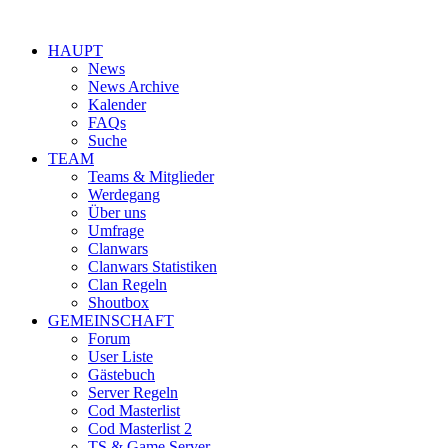
HAUPT
News
News Archive
Kalender
FAQs
Suche
TEAM
Teams & Mitglieder
Werdegang
Über uns
Umfrage
Clanwars
Clanwars Statistiken
Clan Regeln
Shoutbox
GEMEINSCHAFT
Forum
User Liste
Gästebuch
Server Regeln
Cod Masterlist
Cod Masterlist 2
TS & Game Server