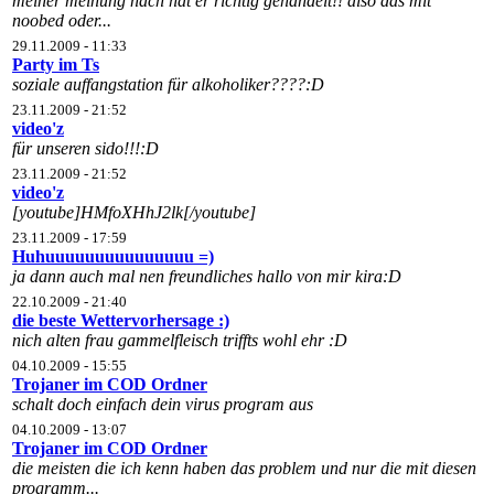
meiner meinung nach hat er richtig gehandelt!! also das mit
noobed oder...
29.11.2009 - 11:33
Party im Ts
soziale auffangstation für alkoholiker????:D
23.11.2009 - 21:52
video'z
für unseren sido!!!:D
23.11.2009 - 21:52
video'z
[youtube]HMfoXHhJ2lk[/youtube]
23.11.2009 - 17:59
Huhuuuuuuuuuuuuuuu =)
ja dann auch mal nen freundliches hallo von mir kira:D
22.10.2009 - 21:40
die beste Wettervorhersage :)
nich alten frau gammelfleisch triffts wohl ehr :D
04.10.2009 - 15:55
Trojaner im COD Ordner
schalt doch einfach dein virus program aus
04.10.2009 - 13:07
Trojaner im COD Ordner
die meisten die ich kenn haben das problem und nur die mit diesen
programm...