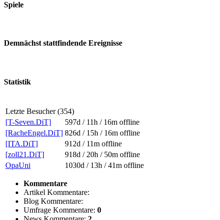
Spiele
Demnächst stattfindende Ereignisse
Statistik
Letzte Besucher (354)
[T-Seven.DiT]
597d / 11h / 16m
offline
[RacheEngel.DiT]
826d / 15h / 16m
offline
[ITA.DiT]
912d / 11m
offline
[zoll21.DiT]
918d / 20h / 50m
offline
OpaUni
1030d / 13h / 41m
offline
Kommentare
Artikel Kommentare:
Blog Kommentare:
Umfrage Kommentare:
0
News Kommentare:
2