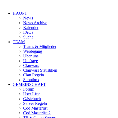
HAUPT
News
News Archive
Kalender
FAQs
Suche
TEAM
Teams & Mitglieder
Werdegang
Über uns
Umfrage
Clanwars
Clanwars Statistiken
Clan Regeln
Shoutbox
GEMEINSCHAFT
Forum
User Liste
Gästebuch
Server Regeln
Cod Masterlist
Cod Masterlist 2
TS & Game Server