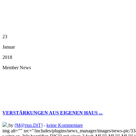
23
Januar
2018
Member News
VERSTÄRKUNGEN AUS EIGENEN HAUS ...
by
[M@rius.DiT]
-
keine Kommentare
img alt="" src="/includes/plugins/news_manager/images/news-pic/3