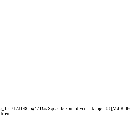
6_1517173148.jpg" / Das Squad bekommt Verstärkungen!!! [Md-Bally.D
ren. ...