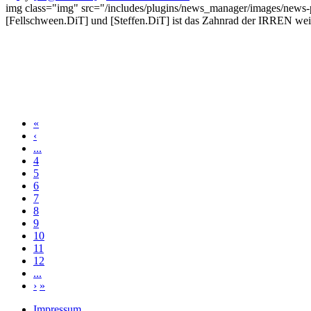
img class="img" src="/includes/plugins/news_manager/images/news-
[Fellschween.DiT] und [Steffen.DiT] ist das Zahnrad der IRREN weite
«
‹
...
4
5
6
7
8
9
10
11
12
...
›
»
Impressum