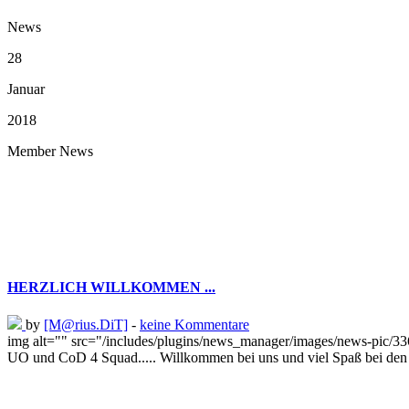
News
28
Januar
2018
Member News
HERZLICH WILLKOMMEN ...
by
[M@rius.DiT]
-
keine Kommentare
img alt="" src="/includes/plugins/news_manager/images/news-pic/33
UO und CoD 4 Squad..... Willkommen bei uns und viel Spaß bei den Ir