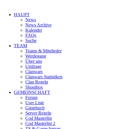
HAUPT
News
News Archive
Kalender
FAQs
Suche
TEAM
Teams & Mitglieder
Werdegang
Über uns
Umfrage
Clanwars
Clanwars Statistiken
Clan Regeln
Shoutbox
GEMEINSCHAFT
Forum
User Liste
Gästebuch
Server Regeln
Cod Masterlist
Cod Masterlist 2
TS & Game Server