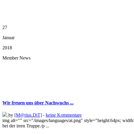
27
Januar
2018
Member News
Wir freuen uns über Nachwuchs ...
by
[M@rius.DiT]
-
keine Kommentare
img alt="" src="/images/languages/at.png" style="height:64px; wid
bei der irren Truppe./p ...