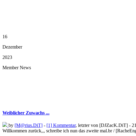
16
Dezember
2023
Member News
Weiblicher Zuwachs ...
by
[M@rius.DiT]
-
[1] Kommentar
, letzter von [DJZacK.DiT] - 2
Willkommen zurück,,, schreibe ich nun das zweite mal.br / [RacheEnge