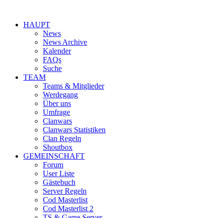
HAUPT
News
News Archive
Kalender
FAQs
Suche
TEAM
Teams & Mitglieder
Werdegang
Über uns
Umfrage
Clanwars
Clanwars Statistiken
Clan Regeln
Shoutbox
GEMEINSCHAFT
Forum
User Liste
Gästebuch
Server Regeln
Cod Masterlist
Cod Masterlist 2
TS & Game Server