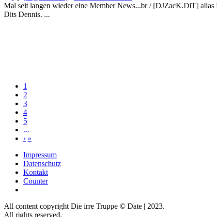
Mal seit langen wieder eine Member News...br / [DJZacK.DiT] alias De
Dits Dennis. ...
1
2
3
4
5
...
›
»
Impressum
Datenschutz
Kontakt
Counter
All content copyright Die irre Truppe © Date | 2023.
All rights reserved.