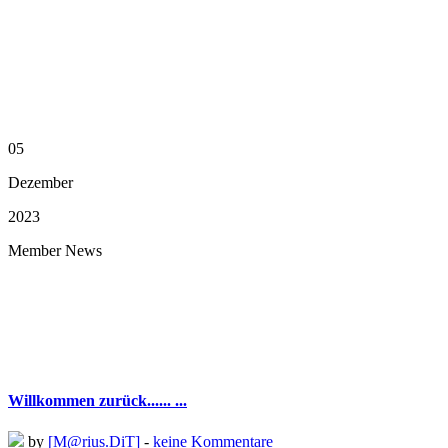
05
Dezember
2023
Member News
Willkommen zurück...... ...
by
[M@rius.DiT]
-
keine Kommentare