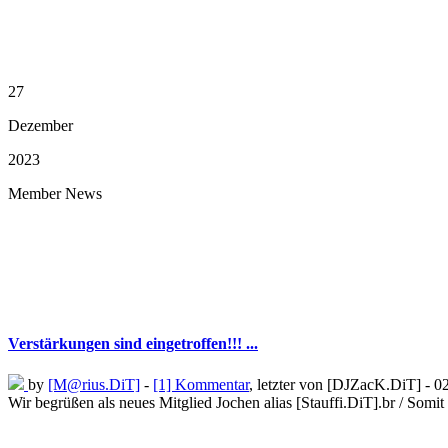
27
Dezember
2023
Member News
Verstärkungen sind eingetroffen!!! ...
by
[M@rius.DiT]
-
[1] Kommentar
, letzter von [DJZacK.DiT] - 0
Wir begrüßen als neues Mitglied Jochen alias [Stauffi.DiT].br / Somi