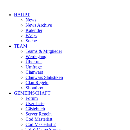
HAUPT
News
News Archive
Kalender
FAQs
Suche
TEAM
Teams & Mitglieder
Werdegang
Über uns
Umfrage
Clanwars
Clanwars Statistiken
Clan Regeln
Shoutbox
GEMEINSCHAFT
Forum
User Liste
Gästebuch
Server Regeln
Cod Masterlist
Cod Masterlist 2
TS & Game Server