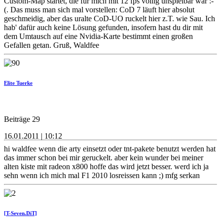
Custom-Map startet, die für mich mit 12 fps völlig unspielbar war :-
(. Das muss man sich mal vorstellen: CoD 7 läuft hier absolut
geschmeidig, aber das uralte CoD-UO ruckelt hier z.T. wie Sau. Ich
hab' dafür auch keine Lösung gefunden, insofern hast du dir mit
dem Umtausch auf eine Nvidia-Karte bestimmt einen großen
Gefallen getan. Gruß, Waldfee
Elite Tuerke
Beiträge 29
16.01.2011 | 10:12
hi waldfee wenn die arty einsetzt oder tnt-pakete benutzt werden hat
das immer schon bei mir geruckelt. aber kein wunder bei meiner
alten kiste mit radeon x800 hoffe das wird jetzt besser. werd ich ja
sehn wenn ich mich mal F1 2010 losreissen kann ;) mfg serkan
[T-Seven.DiT]