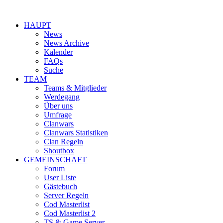
HAUPT
News
News Archive
Kalender
FAQs
Suche
TEAM
Teams & Mitglieder
Werdegang
Über uns
Umfrage
Clanwars
Clanwars Statistiken
Clan Regeln
Shoutbox
GEMEINSCHAFT
Forum
User Liste
Gästebuch
Server Regeln
Cod Masterlist
Cod Masterlist 2
TS & Game Server