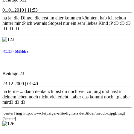
01.01.2010 | 11:53
na ja, die Dinge, die erst im alter kommen könnten, hab ich schon
hinter mir :P ich war als Stöpsel nur ein sehr liebes Kind ;P :D :D :D
:D :D :D
=]L.E.[= M@ddox
Beiträge 23
23.12.2009 | 01:40
na terme ....dann denke ich bist du noch viel zu jung und hast in
deinem leben noch nicht viel erlebt....aber das kommt noch...glaube
mir:D :D :D
[center][img]http://www.leipziger-elite-fighters.de/Bilder/maddox.jpg[/img]
[/center]