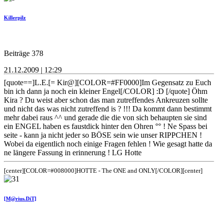
Killerpilz
Beiträge 378
21.12.2009 | 12:29
[quote==]L.E.[= Kir@][COLOR=#FF0000]Im Gegensatz zu Euch
bin ich dann ja noch ein kleiner Engel[/COLOR] :D [/quote] Öhm
Kira ? Du weist aber schon das man zutreffendes Ankreuzen sollte
und nicht das was nicht zutreffend is ? !!! Da kommt dann bestimmt
mehr dabei raus ^^ und gerade die die von sich behaupten sie sind
ein ENGEL haben es faustdick hinter den Ohren °° ! Ne Spass bei
seite - kann ja nicht jeder so BÖSE sein wie unser RIPPCHEN !
Wobei da eigentlich noch einige Fragen fehlen ! Wie gesagt hatte da
ne längere Fassung in erinnerung ! LG Hotte
[center][COLOR=#008000]HOTTE - The ONE and ONLY[/COLOR][center]
[M@rius.DiT]