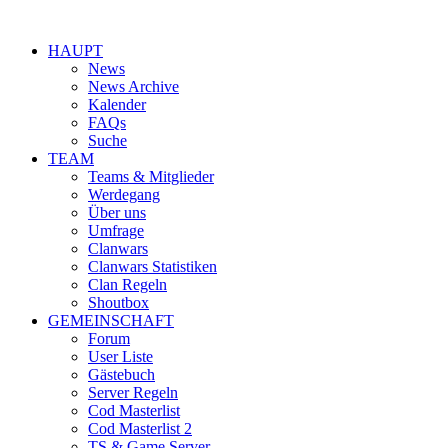
HAUPT
News
News Archive
Kalender
FAQs
Suche
TEAM
Teams & Mitglieder
Werdegang
Über uns
Umfrage
Clanwars
Clanwars Statistiken
Clan Regeln
Shoutbox
GEMEINSCHAFT
Forum
User Liste
Gästebuch
Server Regeln
Cod Masterlist
Cod Masterlist 2
TS & Game Server