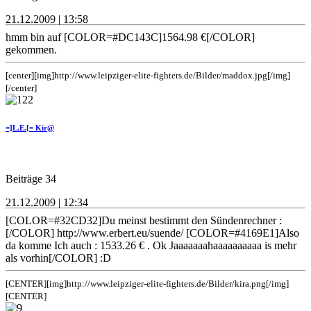
21.12.2009 | 13:58
hmm bin auf [COLOR=#DC143C]1564.98 €[/COLOR]
gekommen.
[center][img]http://www.leipziger-elite-fighters.de/Bilder/maddox.jpg[/img]
[/center]
=]L.E.[= Kir@
Beiträge 34
21.12.2009 | 12:34
[COLOR=#32CD32]Du meinst bestimmt den Sündenrechner :
[/COLOR] http://www.erbert.eu/suende/ [COLOR=#4169E1]Also
da komme Ich auch : 1533.26 € . Ok Jaaaaaaahaaaaaaaaaa is mehr
als vorhin[/COLOR] :D
[CENTER][img]http://www.leipziger-elite-fighters.de/Bilder/kira.png[/img]
[CENTER]