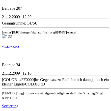
Beiträge 207
21.12.2009 | 12:29
Gesamtsumme: 1475€
[center][IMG]/images/signatur/marius.gif[/IMG][/center]
=]L.E.[= Kir@
Beiträge 34
21.12.2009 | 12:16
[COLOR=#FF0000]Im Gegensatz zu Euch bin ich dann ja noch ein
kleiner Engel[/COLOR] :D
[CENTER][img]http://www.leipziger-elite-fighters.de/Bilder/kira.png[/img]
[CENTER]
Sortierung