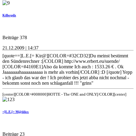
Killerpilz
Beiträge 378
21.12.2009 | 14:37
[quote==]L.E.[= Kir@][COLOR=#32CD32]Du meinst bestimmt
den Sündenrechner :[/COLOR] http://www.erbert.eu/suende/
[COLOR=#4169E1]Also da komme Ich auch : 1533.26 € . Ok
Jaaaaaaahaaaaaaaaaa is mehr als vorhin[/COLOR] :D [/quote] Yepp
- ich glaub das war der ! Ich probier des jetzt abba nicht nochmal -
bekomm sonst noch nen schlaganfall !!! "grins"
[center][COLOR=#008000]HOTTE - The ONE and ONLY[/COLOR][center]
=]L.E.[= M@ddox
Beiträge 23