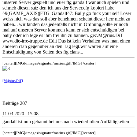
unseren Server gespielt und euer ftg gandalf war auch spielen und
schrieb diesen satz den ich aus der Server.cfg kopiert habe
^9(GAME_AXIS)|FTG| Gandalf^7: Bally go fuck your self Loser
weiss nich was das soll aber benehmen scheint dieser herr nicht zu
haben... wir fanden das jedenfalls nicht in Ordnung,sollte er noch
mal auf unseren Server kommen kann er sich entschuldigen bei
bally oder ich lege es ihm frei ihn zu bannen. gez.M@rius.DiT
www.die-irre-truppe.de Edit Das ist kein Verhalten was man einen
anderen clan gegenüber an den Tag legt.wir warten auf eine
Entschuldigung von Seiten des ftg clans...
[center][IMG]/images/signatur/marius.gif[/IMG][/center]
[M@rius.DiT]
Beiträge 207
11.03.2020 | 15:08
gandalf ist nun gebannt bei uns nach wiederholten Auffälligkeiten
[center][IMG]/images/signatur/marius.gif[/IMG][/center]