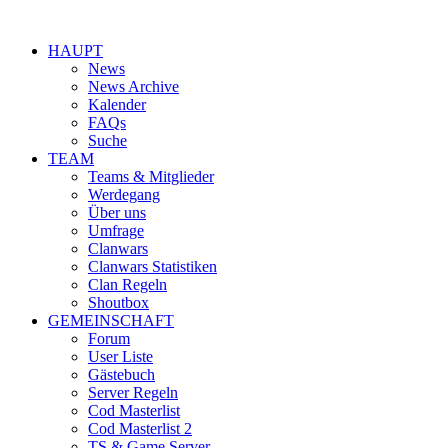
HAUPT
News
News Archive
Kalender
FAQs
Suche
TEAM
Teams & Mitglieder
Werdegang
Über uns
Umfrage
Clanwars
Clanwars Statistiken
Clan Regeln
Shoutbox
GEMEINSCHAFT
Forum
User Liste
Gästebuch
Server Regeln
Cod Masterlist
Cod Masterlist 2
TS & Game Server